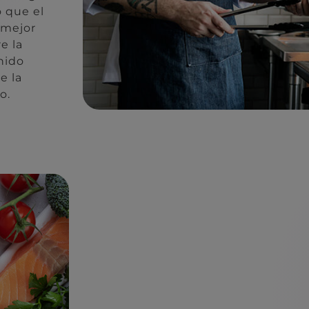
o que el
 mejor
e la
nido
e la
o.
Conectemos
Completa el formulario y re
objetivos