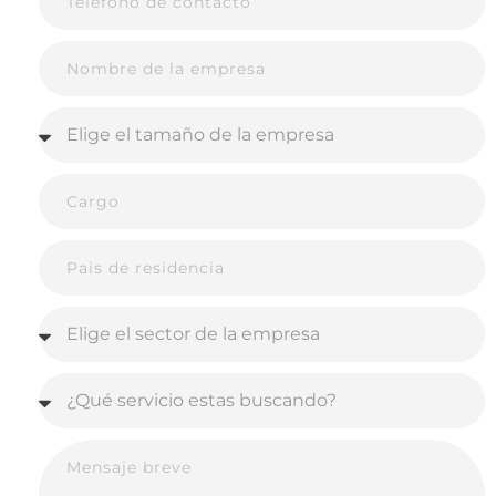
Una de las principales ventajas del enfoque
multiformato es la eficiencia. Un mismo
guion o idea base puede generar distintas
piezas comunicativas sin partir de cero cada
vez.
Por ejemplo, una entrevista institucional
puede transformarse en artículo, infografía,
video corto y cita destacada para redes.
Este
aprovechamiento inteligente mejora la
productividad y refuerza la consistencia
narrativa de la marca.
Técnicas para
transformar un mismo
mensaje en varios
formatos
Implementar una estrategia multiformato
requiere método. Más que fragmentar un