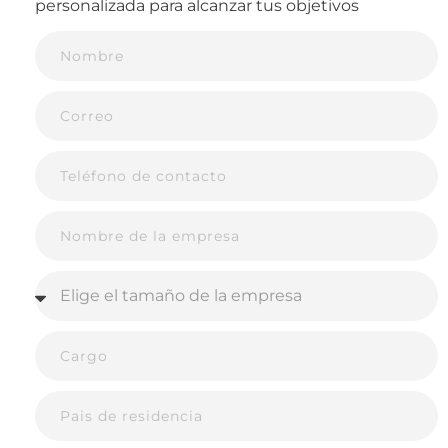
personalizada para alcanzar tus objetivos
da sentido a todo lo que se comunica. Juntos,
estos elementos definen la experiencia que el
público tendrá con la marca en el entorno
digital.
Empresas que no trabajan su identidad
digital acaban pareciéndose a muchas otras,
perdiendo recordación y conexión real con su
audiencia.
Coherencia en canales
propios, pagados y
ganados
Una estrategia realmente óptima cuida que
lo que se dice en redes esté alineado con lo
que se pauta, lo que aparece en buscadores y
lo que se comunica en medios.
Los canales propios (web, redes, newsletters),
pagados (ads, influencers) y ganados