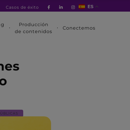
ES
Casos de éxito
ng
Producción
Conectemos
de contenidos
nes
o
PÚBLICAS