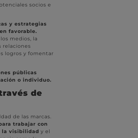
otenciales socios e
as y estrategias
en favorable.
los medios, la
s relaciones
os logros y fomentar
ones públicas
ación o individuo.
 través de
ldad de las marcas.
para trabajar con
la visibilidad
y el