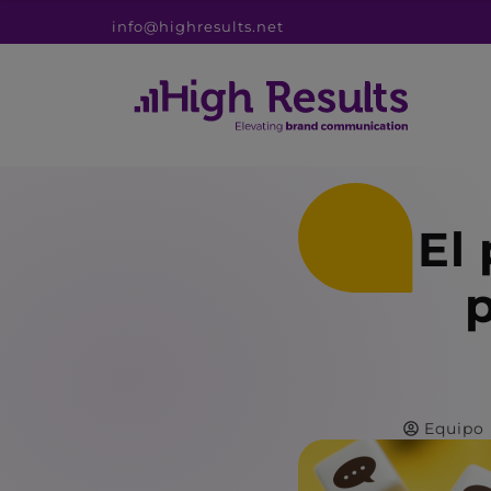
info@highresults.net
El
Equipo 