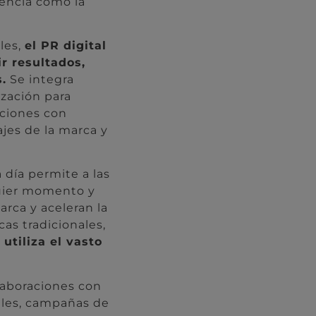
encia como la
les,
el PR digital
r resultados,
.
Se integra
ización para
aciones con
ajes de la marca y
 día permite a las
quier momento y
rca y aceleran la
cas tradicionales,
 utiliza el vasto
laboraciones con
ales, campañas de