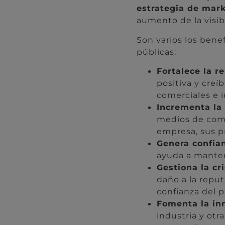
estrategia de mark
aumento de la visib
Son varios los bene
públicas:
Fortalece la r
positiva y creí
comerciales e i
Incrementa la 
medios de comu
empresa, sus pr
Genera confia
ayuda a manten
Gestiona la cri
daño a la reput
confianza del p
Fomenta la in
industria y otr