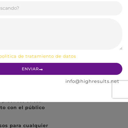
las organizaciones
ón,
contando con
nto y éxito de
urado, atraer
el desempeño del
lítica de tratamiento de datos
n a sus inquietudes
 imagen pública
ENVIAR
info@highresults.net
unicación
a, abordando
rácticas éticas.
nto con el público
osos para cualquier