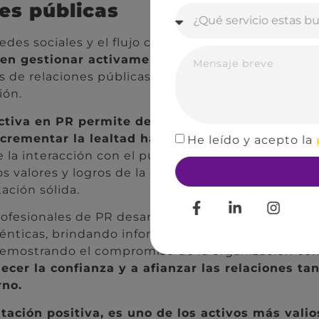
nes públicas
redes sociales y el flujo constante de información,
ben gestionar activamente su imagen y reputaci
as de relaciones públicas para asegurar el crecimie
ión.
ctiva en PR permite destacar en un entorno sat
ncrementar la lealtad hacia la marca y mejorar 
He leído y acepto la
po
 la interacción con el público objetivo, la atenció
os valores y logros de la organización, se crea una
ación sólida.
profesionales de PR desarrollan estrategias de com
ténticas, brindando información precisa y oportun
emostrando el compromiso de la organización con p
ecer la confianza y a afianzar las relaciones ta
rno.
utación positiva, es uno de los activos más vali