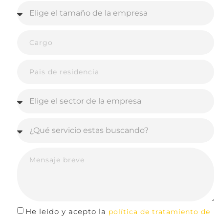
La construcción de un
baluarte narrativo que
resista las crisis
La mejor defensa ante los vaivenes de la
opinión pública es contar con una base de
comunicación robusta y duradera que
explique de manera detallada la filosofía de
la empresa.
Diseñar y mantener una arquitectura de
contenido evergreen que sostenga la
permite a las
vigencia de la marca
He leído y acepto la
política de tratamiento de