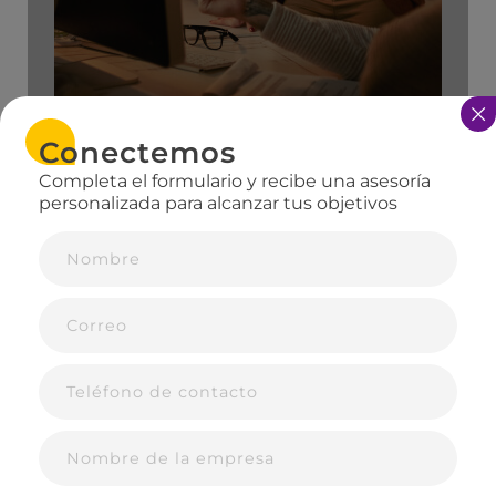
MÁS INFO
Conectemos
MÁS INFORMACIÓN
Completa el formulario y recibe una asesoría
personalizada para alcanzar tus objetivos
Nuestros clientes
Colaboramos con líderes para crear historias
que inspiran y conectan con audiencias
globales.
VER CASOS DE ÉXITO