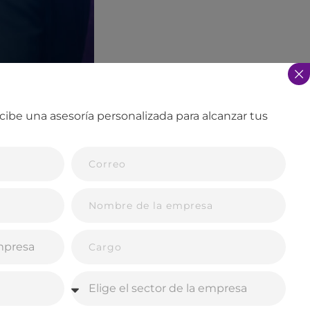
cibe una asesoría personalizada para alcanzar tus
zados es su
publicidad
ormación en
ctiva, estos eventos:
nte.