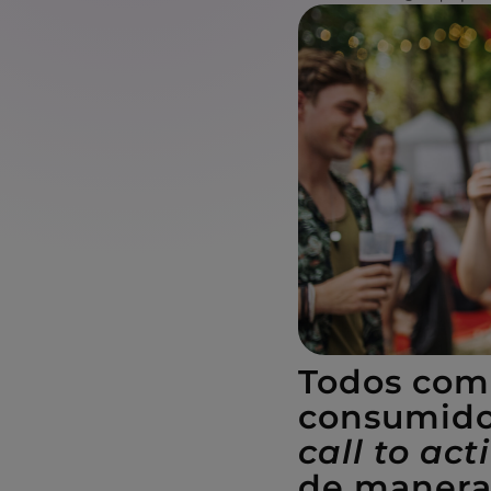
Todos comp
consumido
call to act
de manera 