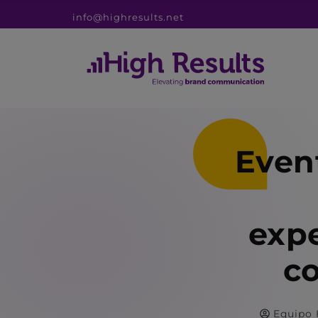
info@highresults.net
Event
expe
c
Equipo 