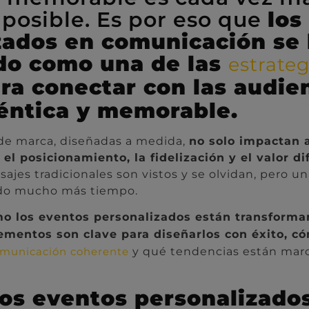
posible. Es por eso que
los
zados en comunicación se
do como una de las
estrate
ra conectar con las audie
éntica y memorable.
 de marca, diseñadas a medida,
no solo impactan a
el posicionamiento, la fidelización y el valor di
ajes tradicionales son vistos y se olvidan, pero u
rdo mucho más tiempo.
o los eventos personalizados están transforma
lementos son clave para diseñarlos con éxito, c
y qué tendencias están mar
omunicación coherente
los eventos personalizado