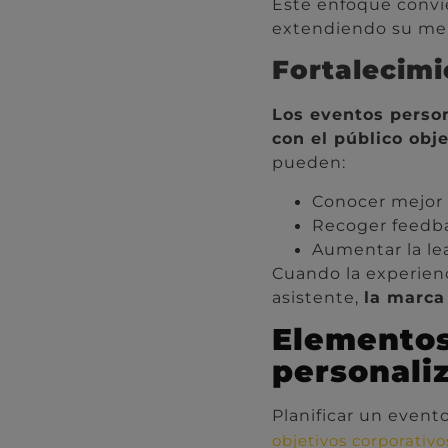
Este enfoque convie
extendiendo su mens
Fortalecimi
Los eventos person
con el público obje
pueden:
Conocer mejor 
Recoger feedba
Aumentar la lea
Cuando la experienc
asistente,
la marca 
Elementos
personali
Planificar un event
objetivos corporativo