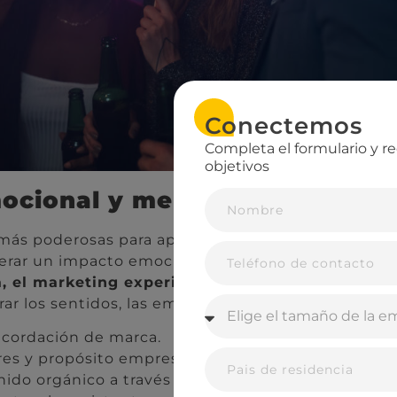
Conectemos
Completa el formulario y re
objetivos
ocional y memorabilidad
más poderosas para apostar por eventos personali
erar un impacto emocional duradero.
Mientras la 
a, el marketing experiencial transforma esa inf
rar los sentidos, las emociones y la participación a
cordación de marca.
es y propósito empresarial.
do orgánico a través de la experiencia del asiste