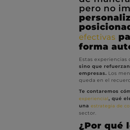
pero no im
personali
posiciona
pa
efectivas
forma aut
Estas experiencias
sino que refuerzan 
empresas.
Los mens
queda en el recue
Te contaremos cóm
, qué e
experiencial
una
estrategia de c
sector.
¿Por qué 