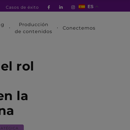
ES
Casos de éxito
ng
Producción
Conectemos
de contenidos
el rol
en la
na
RATÉGICA