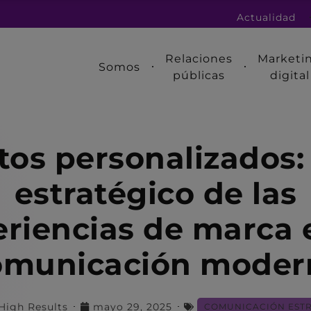
Actualidad
Relaciones
Marketi
Somos
públicas
digital
os personalizados: 
estratégico de las
riencias de marca 
omunicación moder
High Results
mayo 29, 2025
COMUNICACIÓN EST