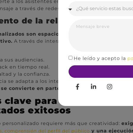
rte a los asistentes en embajadores naturales de 
aje a través de redes sociales y boca a boca.
ento de la relación marca-co
alizados son espacios ideales para cultivar rel
tivo.
A través de interacciones relevantes y valiosa
He leído y acepto la
po
a sus audiencias.
ck en tiempo real.
ltad y la confianza.
ia se adapta a los intereses, necesidades y comp
se convierte en parte significativa de su vida.
 clave para diseñar event
zados exitosos
o personalizado requiere más que creatividad:
exi
y una ejecució
s, comprensión del perfil del público