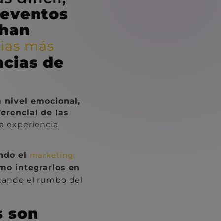
 eventos
 han
gias más
ncias de
 nivel emocional,
ferencial de las
na experiencia
ndo el
marketing
ómo integrarlos en
cando el rumbo del
s son