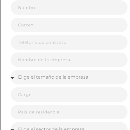
1. Adopción de un lenguaje
directo y autoritativo
La IA prefiere fuentes que utilicen un tono
profesional y experto. Evite el lenguaje
excesivamente comercial y céntrese en
ofrecer soluciones claras. El
contenido
es ideal para esto, ya
evergreen o atemporal
que establece una base de conocimiento
sólida que la IA puede consultar
permanentemente.
2. Uso de Schema Markup y
datos estructurados
Ayude a los algoritmos a entender de qué