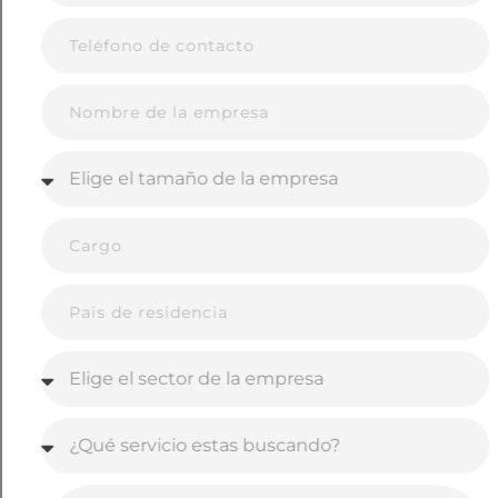
Everyone»
Nike ha lanzado una campaña audaz para los
Juegos Olímpicos de París 2024 titulada
. La campaña, que
«Winning isn’t for Everyone»
ha generado debates y acumulado casi 2
millones de visualizaciones, presenta a
atletas destacados como Serena Williams,
LeBron James, Kylian Mbappé y Cristiano
Ronaldo. La publicidad subraya la disciplina y
el sacrificio necesarios para alcanzar el éxito
deportivo, resonando fuertemente con los
valores olímpicos de determinación y
esfuerzo​.
Samsung: «Open Always
Wins»
Samsung, un socio oficial de los Juegos
Olímpicos de París 2024, ha lanzado la
campaña
Esta campaña
«Open Always Wins».